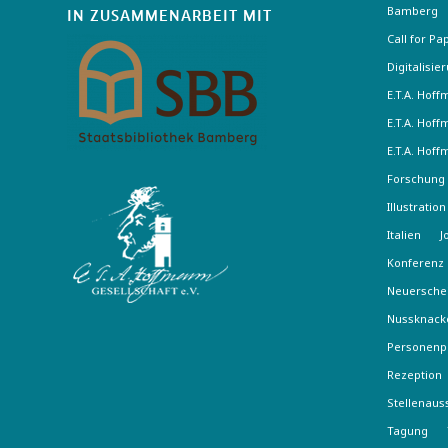
Bamberg
IN ZUSAMMENARBEIT MIT
Call for Pa
Digitalisie
E.T.A. Hof
E.T.A. Hof
E.T.A. Hof
Forschung
Illustration
Italien
J
Konferenz
Neuersche
Nussknack
Personenp
Rezeption
Stellenaus
Tagung