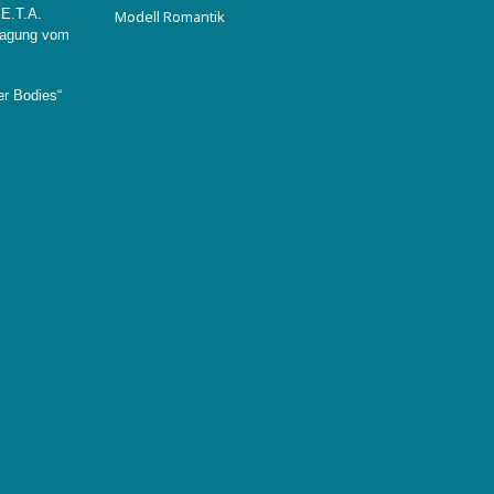
 E.T.A.
Modell Romantik
Tagung vom
er Bodies“