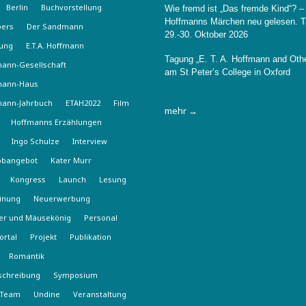
Berlin
Buchvorstellung
Wie fremd ist „Das fremde Kind“? –
Hoffmanns Märchen neu gelesen. 
pers
Der Sandmann
29.-30. Oktober 2026
rung
E.T.A. Hoffmann
Tagung „E. T. A. Hoffmann and Oth
fmann-Gesellschaft
am St Peter’s College in Oxford
fmann-Haus
fmann-Jahrbuch
ETAH2022
Film
mehr →
Hoffmanns Erzählungen
Ingo Schulze
Interview
obangebot
Kater Murr
Kongress
Launch
Lesung
inung
Neuerwerbung
er und Mäusekönig
Personal
ortal
Projekt
Publikation
Romantik
schreibung
Symposium
Team
Undine
Veranstaltung