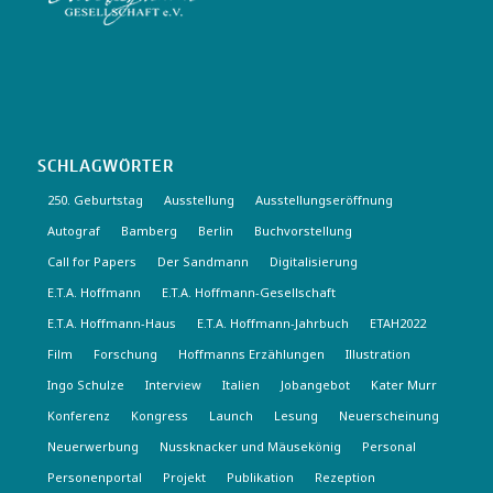
SCHLAGWÖRTER
250. Geburtstag
Ausstellung
Ausstellungseröffnung
Autograf
Bamberg
Berlin
Buchvorstellung
Call for Papers
Der Sandmann
Digitalisierung
E.T.A. Hoffmann
E.T.A. Hoffmann-Gesellschaft
E.T.A. Hoffmann-Haus
E.T.A. Hoffmann-Jahrbuch
ETAH2022
Film
Forschung
Hoffmanns Erzählungen
Illustration
Ingo Schulze
Interview
Italien
Jobangebot
Kater Murr
Konferenz
Kongress
Launch
Lesung
Neuerscheinung
Neuerwerbung
Nussknacker und Mäusekönig
Personal
Personenportal
Projekt
Publikation
Rezeption