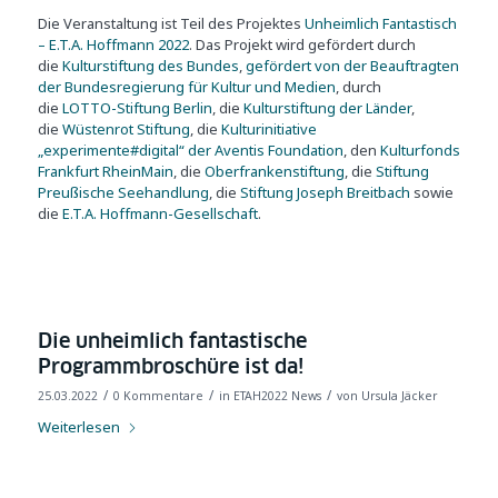
Die Veranstaltung ist Teil des Projektes
Unheimlich Fantastisch
– E.T.A. Hoffmann 2022
. Das Projekt wird gefördert durch
die
Kulturstiftung des Bundes
,
gefördert von der Beauftragten
der Bundesregierung für Kultur und Medien
, durch
die
LOTTO-Stiftung Berlin
, die
Kulturstiftung der Länder
,
die
Wüstenrot Stiftung
, die
Kulturinitiative
„experimente#digital“ der Aventis Foundation
, den
Kulturfonds
Frankfurt RheinMain
, die
Oberfrankenstiftung
, die
Stiftung
Preußische Seehandlung
, die
Stiftung Joseph Breitbach
sowie
die
E.T.A. Hoffmann-Gesellschaft
.
Die unheimlich fantastische
Programmbroschüre ist da!
/
/
/
25.03.2022
0 Kommentare
in
ETAH2022 News
von
Ursula Jäcker
Weiterlesen