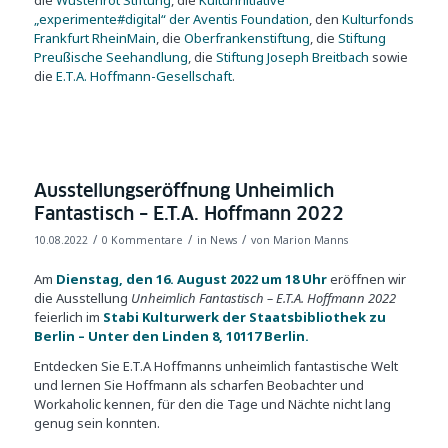
die
Wüstenrot Stiftung
, die
Kulturinitiative
„experimente#digital“ der Aventis Foundation
, den
Kulturfonds
Frankfurt RheinMain
, die
Oberfrankenstiftung
, die
Stiftung
Preußische Seehandlung
, die
Stiftung Joseph Breitbach
sowie
die
E.T.A. Hoffmann-Gesellschaft
.
Ausstellungseröffnung Unheimlich
Fantastisch – E.T.A. Hoffmann 2022
/
/
/
10.08.2022
0 Kommentare
in
News
von
Marion Manns
Am
Dienstag, den 16. August 2022 um 18 Uhr
eröffnen wir
die Ausstellung
Unheimlich Fantastisch – E.T.A. Hoffmann 2022
feierlich im
Stabi Kulturwerk der Staatsbibliothek zu
Berlin
– Unter den Linden 8, 10117 Berlin.
Entdecken Sie E.T.A Hoffmanns unheimlich fantastische Welt
und lernen Sie Hoffmann als scharfen Beobachter und
Workaholic kennen, für den die Tage und Nächte nicht lang
genug sein konnten.