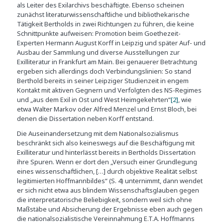
als Leiter des Exilarchivs beschäftigte. Ebenso scheinen
zunächst literaturwissenschaftliche und bibliothekarische
Tätigkeit Bertholds in zwei Richtungen zu führen, die keine
Schnittpunkte aufweisen: Promotion beim Goethezeit-
Experten Hermann August Korff in Leipzig und später Auf- und
Ausbau der Sammlung und diverse Ausstellungen zur
Exilliteratur in Frankfurt am Main. Bei genauerer Betrachtung
ergeben sich allerdings doch Verbindungslinien: So stand
Berthold bereits in seiner Leipziger Studienzeit in engem
Kontakt mit aktiven Gegnern und Verfolgten des NS-Regimes
und „aus dem Exil in Ost und West Heimgekehrten“
[2]
, wie
etwa Walter Markov oder Alfred Menzel und Ernst Bloch, bei
denen die Dissertation neben Korff entstand.
Die Auseinandersetzung mit dem Nationalsozialismus
beschränkt sich also keineswegs auf die Beschäftigung mit
Exilliteratur und hinterlässt bereits in Bertholds Dissertation
ihre Spuren. Wenn er dort den „Versuch einer Grundlegung
eines wissenschaftlichen, […] durch objektive Realität selbst
legitimierten Hoffmannbildes“ (S. 4) unternimmt, dann wendet
er sich nicht etwa aus blindem Wissenschaftsglauben gegen
die interpretatorische Beliebigkeit, sondern weil sich ohne
Maßstäbe und Absicherung der Ergebnisse eben auch gegen
die nationalsozialistische Vereinnahmung E.T.A. Hoffmanns