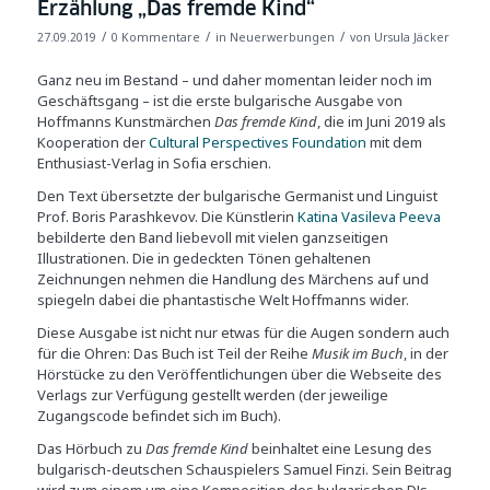
Erzählung „Das fremde Kind“
/
/
/
27.09.2019
0 Kommentare
in
Neuerwerbungen
von
Ursula Jäcker
Ganz neu im Bestand – und daher momentan leider noch im
Geschäftsgang – ist die erste bulgarische Ausgabe von
Hoffmanns Kunstmärchen
Das fremde Kind
, die im Juni 2019 als
Kooperation der
Cultural Perspectives Foundation
mit dem
Enthusiast-Verlag in Sofia erschien.
Den Text übersetzte der bulgarische Germanist und Linguist
Prof. Boris Parashkevov. Die Künstlerin
Katina Vasileva Peeva
bebilderte den Band liebevoll mit vielen ganzseitigen
Illustrationen. Die in gedeckten Tönen gehaltenen
Zeichnungen nehmen die Handlung des Märchens auf und
spiegeln dabei die phantastische Welt Hoffmanns wider.
Diese Ausgabe ist nicht nur etwas für die Augen sondern auch
für die Ohren: Das Buch ist Teil der Reihe
Musik im Buch
, in der
Hörstücke zu den Veröffentlichungen über die Webseite des
Verlags zur Verfügung gestellt werden (der jeweilige
Zugangscode befindet sich im Buch).
Das Hörbuch zu
Das fremde Kind
beinhaltet eine Lesung des
bulgarisch-deutschen Schauspielers Samuel Finzi. Sein Beitrag
wird zum einem um eine Komposition des bulgarischen DJs