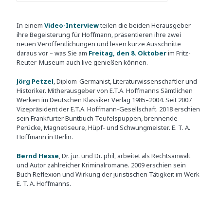
In einem
Video-Interview
teilen die beiden Herausgeber
ihre Begeisterung für Hoffmann, präsentieren ihre zwei
neuen Veröffentlichungen und lesen kurze Ausschnitte
daraus vor – was Sie am
Freitag, den 8. Oktober
im Fritz-
Reuter-Museum auch live genießen können.
Jörg Petzel
, Diplom-Germanist, Literaturwissenschaftler und
Historiker. Mitherausgeber von E.T.A. Hoffmanns Sämtlichen
Werken im Deutschen Klassiker Verlag 1985–2004. Seit 2007
Vizepräsident der E.T.A. Hoffmann-Gesellschaft. 2018 erschien
sein Frankfurter Buntbuch Teufelspuppen, brennende
Perücke, Magnetiseure, Hüpf- und Schwungmeister. E. T. A.
Hoffmann in Berlin.
Bernd Hesse
, Dr. jur. und Dr. phil, arbeitet als Rechtsanwalt
und Autor zahlreicher Kriminalromane. 2009 erschien sein
Buch Reflexion und Wirkung der juristischen Tätigkeit im Werk
E. T. A. Hoffmanns.