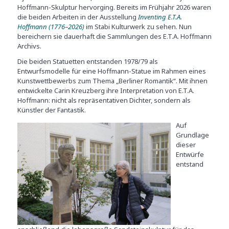
Hoffmann-Skulptur hervorging. Bereits im Frühjahr 2026 waren
die beiden Arbeiten in der Ausstellung
Inventing E.T.A.
Hoffmann (1776–2026)
im Stabi Kulturwerk zu sehen. Nun
bereichern sie dauerhaft die Sammlungen des E.T.A. Hoffmann
Archivs.
Die beiden Statuetten entstanden 1978/79 als
Entwurfsmodelle für eine Hoffmann-Statue im Rahmen eines
Kunstwettbewerbs zum Thema „Berliner Romantik“. Mit ihnen
entwickelte Carin Kreuzberg ihre Interpretation von E.T.A.
Hoffmann: nicht als repräsentativen Dichter, sondern als
Künstler der Fantastik.
Auf
Grundlage
dieser
Entwürfe
entstand