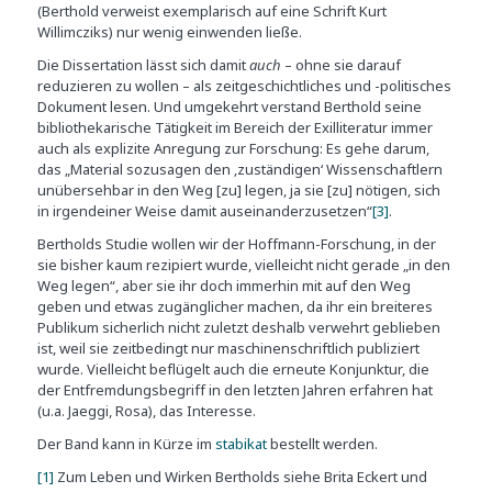
(Berthold verweist exemplarisch auf eine Schrift Kurt
Willimcziks) nur wenig einwenden ließe.
Die Dissertation lässt sich damit
auch
– ohne sie darauf
reduzieren zu wollen – als zeitgeschichtliches und -politisches
Dokument lesen. Und umgekehrt verstand Berthold seine
bibliothekarische Tätigkeit im Bereich der Exilliteratur immer
auch als explizite Anregung zur Forschung: Es gehe darum,
das „Material sozusagen den ‚zuständigen‘ Wissenschaftlern
unübersehbar in den Weg [zu] legen, ja sie [zu] nötigen, sich
in irgendeiner Weise damit auseinanderzusetzen“
[3]
.
Bertholds Studie wollen wir der Hoffmann-Forschung, in der
sie bisher kaum rezipiert wurde, vielleicht nicht gerade „in den
Weg legen“, aber sie ihr doch immerhin mit auf den Weg
geben und etwas zugänglicher machen, da ihr ein breiteres
Publikum sicherlich nicht zuletzt deshalb verwehrt geblieben
ist, weil sie zeitbedingt nur maschinenschriftlich publiziert
wurde. Vielleicht beflügelt auch die erneute Konjunktur, die
der Entfremdungsbegriff in den letzten Jahren erfahren hat
(u.a. Jaeggi, Rosa), das Interesse.
Der Band kann in Kürze im
stabikat
bestellt werden.
[1]
Zum Leben und Wirken Bertholds siehe Brita Eckert und