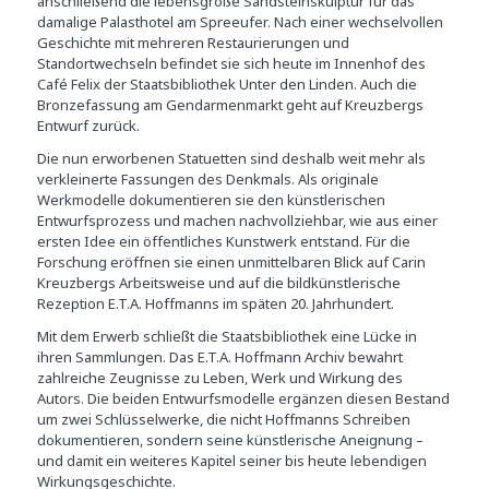
anschließend die lebensgroße Sandsteinskulptur für das
damalige Palasthotel am Spreeufer. Nach einer wechselvollen
Geschichte mit mehreren Restaurierungen und
Standortwechseln befindet sie sich heute im Innenhof des
Café Felix der Staatsbibliothek Unter den Linden. Auch die
Bronzefassung am Gendarmenmarkt geht auf Kreuzbergs
Entwurf zurück.
Die nun erworbenen Statuetten sind deshalb weit mehr als
verkleinerte Fassungen des Denkmals. Als originale
Werkmodelle dokumentieren sie den künstlerischen
Entwurfsprozess und machen nachvollziehbar, wie aus einer
ersten Idee ein öffentliches Kunstwerk entstand. Für die
Forschung eröffnen sie einen unmittelbaren Blick auf Carin
Kreuzbergs Arbeitsweise und auf die bildkünstlerische
Rezeption E.T.A. Hoffmanns im späten 20. Jahrhundert.
Mit dem Erwerb schließt die Staatsbibliothek eine Lücke in
ihren Sammlungen. Das E.T.A. Hoffmann Archiv bewahrt
zahlreiche Zeugnisse zu Leben, Werk und Wirkung des
Autors. Die beiden Entwurfsmodelle ergänzen diesen Bestand
um zwei Schlüsselwerke, die nicht Hoffmanns Schreiben
dokumentieren, sondern seine künstlerische Aneignung –
und damit ein weiteres Kapitel seiner bis heute lebendigen
Wirkungsgeschichte.