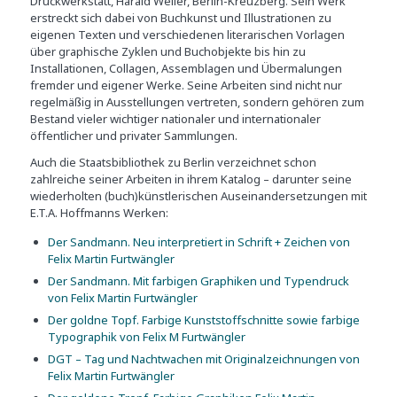
Druckwerkstatt, Harald Weller, Berlin-Kreuzberg. Sein Werk
erstreckt sich dabei von Buchkunst und Illustrationen zu
eigenen Texten und verschiedenen literarischen Vorlagen
über graphische Zyklen und Buchobjekte bis hin zu
Installationen, Collagen, Assemblagen und Übermalungen
fremder und eigener Werke. Seine Arbeiten sind nicht nur
regelmäßig in Ausstellungen vertreten, sondern gehören zum
Bestand vieler wichtiger nationaler und internationaler
öffentlicher und privater Sammlungen.
Auch die Staatsbibliothek zu Berlin verzeichnet schon
zahlreiche seiner Arbeiten in ihrem Katalog – darunter seine
wiederholten (buch)künstlerischen Auseinandersetzungen mit
E.T.A. Hoffmanns Werken:
Der Sandmann. Neu interpretiert in Schrift + Zeichen von
Felix Martin Furtwängler
Der Sandmann. Mit farbigen Graphiken und Typendruck
von Felix Martin Furtwängler
Der goldne Topf. Farbige Kunststoffschnitte sowie farbige
Typographik von Felix M Furtwängler
DGT – Tag und Nachtwachen mit Originalzeichnungen von
Felix Martin Furtwängler