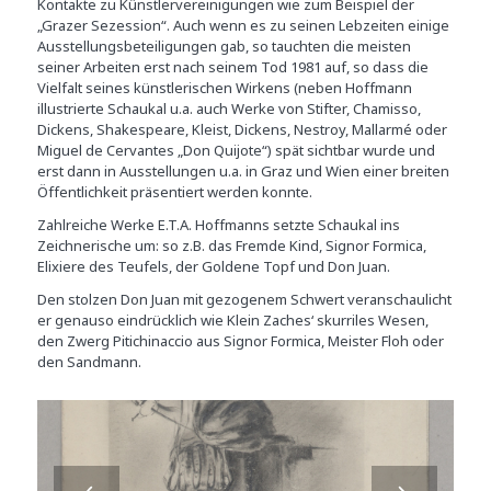
Kontakte zu Künstlervereinigungen wie zum Beispiel der
„Grazer Sezession“. Auch wenn es zu seinen Lebzeiten einige
Ausstellungsbeteiligungen gab, so tauchten die meisten
seiner Arbeiten erst nach seinem Tod 1981 auf, so dass die
Vielfalt seines künstlerischen Wirkens (neben Hoffmann
illustrierte Schaukal u.a. auch Werke von Stifter, Chamisso,
Dickens, Shakespeare, Kleist, Dickens, Nestroy, Mallarmé oder
Miguel de Cervantes „Don Quijote“) spät sichtbar wurde und
erst dann in Ausstellungen u.a. in Graz und Wien einer breiten
Öffentlichkeit präsentiert werden konnte.
Zahlreiche Werke E.T.A. Hoffmanns setzte Schaukal ins
Zeichnerische um: so z.B. das Fremde Kind, Signor Formica,
Elixiere des Teufels, der Goldene Topf und Don Juan.
Den stolzen Don Juan mit gezogenem Schwert veranschaulicht
er genauso eindrücklich wie Klein Zaches‘ skurriles Wesen,
den Zwerg Pitichinaccio aus Signor Formica, Meister Floh oder
den Sandmann.