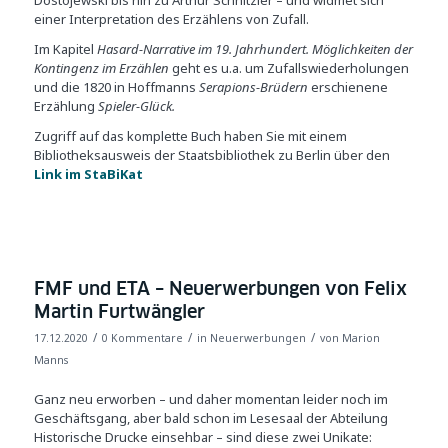
Dostojewski bis hin zu Arthur Schnitzler – und widmet sich
einer Interpretation des Erzählens von Zufall.
Im Kapitel
Hasard-Narrative im 19. Jahrhundert.
Möglichkeiten der
Kontingenz im Erzählen
geht es u.a. um Zufallswiederholungen
und die 1820 in Hoffmanns
Serapions-Brüdern
erschienene
Erzählung
Spieler-Glück.
Zugriff auf das komplette Buch haben Sie mit einem
Bibliotheksausweis der Staatsbibliothek zu Berlin über den
Link im StaBiKat
FMF und ETA – Neuerwerbungen von Felix
Martin Furtwängler
/
/
/
17.12.2020
0 Kommentare
in
Neuerwerbungen
von
Marion
Manns
Ganz neu erworben – und daher momentan leider noch im
Geschäftsgang, aber bald schon im Lesesaal der Abteilung
Historische Drucke einsehbar – sind diese zwei Unikate: