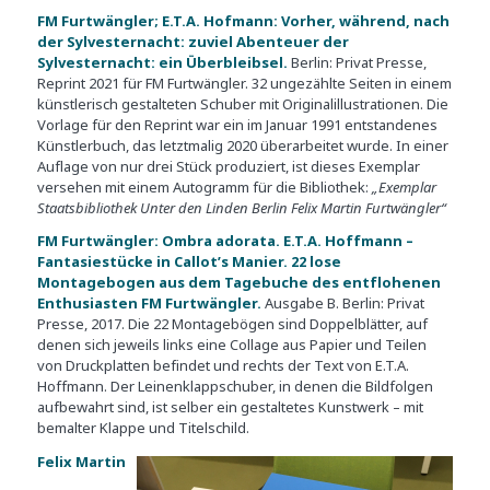
FM Furtwängler; E.T.A. Hofmann: Vorher, während, nach
der Sylvesternacht: zuviel Abenteuer der
Sylvesternacht: ein Überbleibsel.
Berlin: Privat Presse,
Reprint 2021 für FM Furtwängler. 32 ungezählte Seiten in einem
künstlerisch gestalteten Schuber mit Originalillustrationen. Die
Vorlage für den Reprint war ein im Januar 1991 entstandenes
Künstlerbuch, das letztmalig 2020 überarbeitet wurde. In einer
Auflage von nur drei Stück produziert, ist dieses Exemplar
versehen mit einem Autogramm für die Bibliothek:
„Exemplar
Staatsbibliothek Unter den Linden Berlin Felix Martin Furtwängler“
FM Furtwängler: Ombra adorata. E.T.A. Hoffmann –
Fantasiestücke in Callot’s Manier. 22 lose
Montagebogen aus dem Tagebuche des entflohenen
Enthusiasten FM Furtwängler.
Ausgabe B. Berlin: Privat
Presse, 2017. Die 22 Montagebögen sind Doppelblätter, auf
denen sich jeweils links eine Collage aus Papier und Teilen
von Druckplatten befindet und rechts der Text von E.T.A.
Hoffmann. Der Leinenklappschuber, in denen die Bildfolgen
aufbewahrt sind, ist selber ein gestaltetes Kunstwerk – mit
bemalter Klappe und Titelschild.
Felix Martin