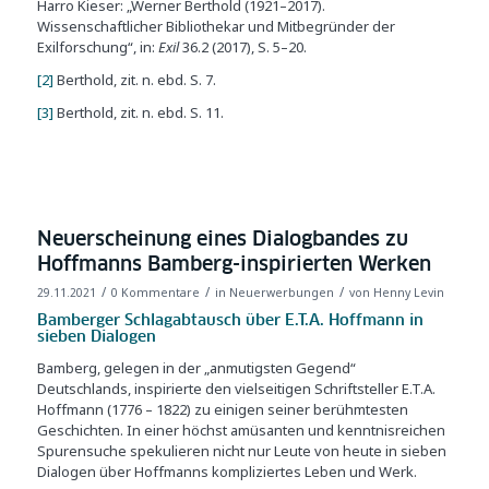
Harro Kieser: „Werner Berthold (1921–2017).
Wissenschaftlicher Bibliothekar und Mitbegründer der
Exilforschung“, in:
Exil
36.2 (2017), S. 5–20.
[2]
Berthold, zit. n. ebd. S. 7.
[3]
Berthold, zit. n. ebd. S. 11.
Neuerscheinung eines Dialogbandes zu
Hoffmanns Bamberg-inspirierten Werken
/
/
/
29.11.2021
0 Kommentare
in
Neuerwerbungen
von
Henny Levin
Bamberger Schlagabtausch über E.T.A. Hoffmann in
sieben Dialogen
Bamberg, gelegen in der „anmutigsten Gegend“
Deutschlands, inspirierte den vielseitigen Schriftsteller E.T.A.
Hoffmann (1776 – 1822) zu einigen seiner berühmtesten
Geschichten. In einer höchst amüsanten und kenntnis­reichen
Spurensuche spekulieren nicht nur Leute von heute in sieben
Dialogen über Hoffmanns kompliziertes Leben und Werk.