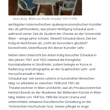
Anton Kolig: Bildnis der Familie Schaukal, 1911 © CC0
wichtigsten österreichischen spätexpressionistischen Künstler
des 20. Jahrhunderts, war Johann Wolfgang Schaukal auch –
während seiner Zeit als Student der Chemie an der Universität
Wien – einige Jahre Schüler. Obwohl Schaukal diese Zeit bei
Kolig im Nachhinein als „nicht als besonders glücklich“
bezeichnete, beeinflusste ihn dieser Künstler sehr.
Neben dem Unterricht bei Anton Kolig besuchte Schaukal in
den Jahren 1921 und 1922 zweimal die Königliche
Kunstakademie in Stockholm, zudem belegte er Kurse in
Radierung und Lithographie an der Graphischen Lehr- und
Versuchsanstalt in Wien.
Schaukal war zeit seines Lebens in kunstnahen Bereichen
tätig: so arbeitete er zwischen 1928 und 1931 als
Theaterzeichner in Wien und Berlin, war als Privatassistent bei
Herbert Boeckl an der Akademie der Bildenden Künste in Wien
tätig, leitete von 1947 bis 1969 die Grazer Urania und
unterrichtete zeitweise Künstlerische Gestaltung an der
Technischen Hochschule Graz. Immer pflegte er enge