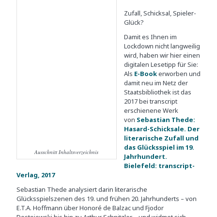
Zufall, Schicksal, Spieler-
Glück?
Damit es Ihnen im
Lockdown nicht langweilig
wird, haben wir hier einen
digitalen Lesetipp für Sie:
Als
E-Book
erworben und
damit neu im Netz der
Staatsbibliothek ist das
2017 bei transcript
erschienene Werk
von
Sebastian Thede:
Hasard-Schicksale. Der
literarische Zufall und
das Glücksspiel im 19.
Ausschnitt Inhaltsverzeichnis
Jahrhundert.
Bielefeld: transcript-
Verlag, 2017
Sebastian Thede analysiert darin literarische
Glücksspielszenen des 19. und frühen 20. Jahrhunderts – von
E.T.A. Hoffmann über Honoré de Balzac und Fjodor