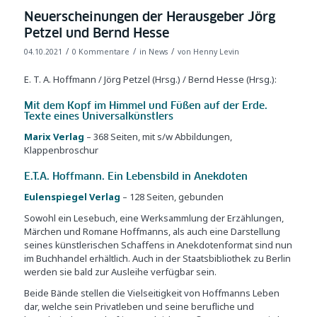
Neuerscheinungen der Herausgeber Jörg
Petzel und Bernd Hesse
/
/
/
04.10.2021
0 Kommentare
in
News
von
Henny Levin
E. T. A. Hoffmann / Jörg Petzel (Hrsg.) / Bernd Hesse (Hrsg.):
Mit dem Kopf im Himmel und Füßen auf der Erde.
Texte eines Universalkünstlers
Marix Verlag
– 368 Seiten, mit s/w Abbildungen,
Klappenbroschur
E.T.A. Hoffmann. Ein Lebensbild in Anekdoten
Eulenspiegel Verlag
– 128 Seiten, gebunden
Sowohl ein Lesebuch, eine Werksammlung der Erzählungen,
Märchen und Romane Hoffmanns, als auch eine Darstellung
seines künstlerischen Schaffens in Anekdotenformat sind nun
im Buchhandel erhältlich. Auch in der Staatsbibliothek zu Berlin
werden sie bald zur Ausleihe verfügbar sein.
Beide Bände stellen die Vielseitigkeit von Hoffmanns Leben
dar, welche sein Privatleben und seine berufliche und