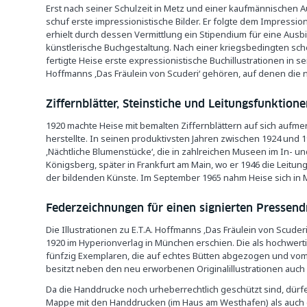
Erst nach seiner Schulzeit in Metz und einer kaufmännischen A
schuf erste impressionistische Bilder. Er folgte dem Impress
erhielt durch dessen Vermittlung ein Stipendium für eine Ausbil
künstlerische Buchgestaltung. Nach einer kriegsbedingten sch
fertigte Heise erste expressionistische Buchillustrationen in 
Hoffmanns ‚Das Fräulein von Scuderi‘ gehören, auf denen die
Ziffernblätter, Steinstiche und Leitungsfunktion
1920 machte Heise mit bemalten Ziffernblättern auf sich aufme
herstellte. In seinen produktivsten Jahren zwischen 1924 und
‚Nächtliche Blumenstücke‘, die in zahlreichen Museen im In- und
Königsberg, später in Frankfurt am Main, wo er 1946 die Leit
der bildenden Künste. Im September 1965 nahm Heise sich i
Federzeichnungen für einen signierten Pressend
Die Illustrationen zu E.T.A. Hoffmanns ‚Das Fräulein von Scuderi
1920 im Hyperionverlag in München erschien. Die als hochwert
fünfzig Exemplaren, die auf echtes Bütten abgezogen und vom K
besitzt neben den neu erworbenen Originalillustrationen auch
Da die Handdrucke noch urheberrechtlich geschützt sind, dürfe
Mappe mit den Handdrucken (im Haus am Westhafen) als auch d