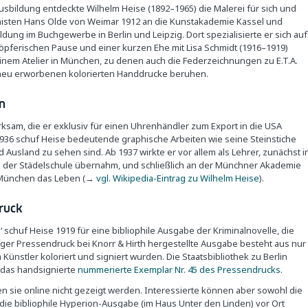
usbildung entdeckte Wilhelm Heise (1892–1965) die Malerei für sich und
ionisten Hans Olde von Weimar 1912 an die Kunstakademie Kassel und
dung im Buchgewerbe in Berlin und Leipzig. Dort spezialisierte er sich auf
öpferischen Pause und einer kurzen Ehe mit Lisa Schmidt (1916–1919)
seinem Atelier in München, zu denen auch die Federzeichnungen zu E.T.A.
 neu erworbenen kolorierten Handdrucke beruhen.
en
rksam, die er exklusiv für einen Uhrenhändler zum Export in die USA
 1936 schuf Heise bedeutende graphische Arbeiten wie seine Steinstiche
 Ausland zu sehen sind. Ab 1937 wirkte er vor allem als Lehrer, zunächst i
ung der Städelschule übernahm, und schließlich an der Münchner Akademie
n München das Leben (→
vgl. Wikipedia-Eintrag zu Wilhelm Heise
).
ruck
‘ schuf Heise 1919 für eine bibliophile Ausgabe der Kriminalnovelle, die
iger Pressendruck bei Knorr & Hirth hergestellte Ausgabe besteht aus nur
ünstler koloriert und signiert wurden. Die Staatsbibliothek zu Berlin
 das handsignierte
nummerierte Exemplar Nr. 45 des Pressendrucks
.
n sie online nicht gezeigt werden. Interessierte können aber sowohl die
ie bibliophile Hyperion-Ausgabe (im Haus Unter den Linden) vor Ort