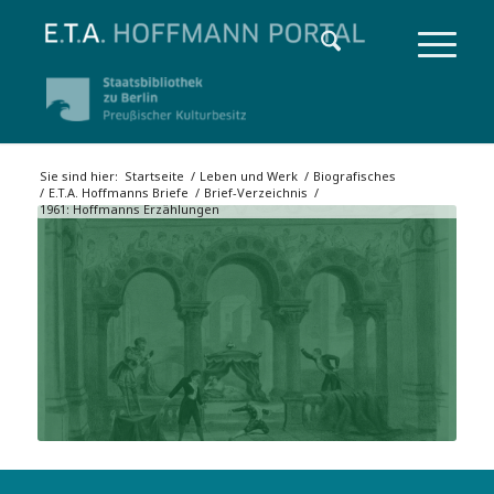
Sie sind hier:
Startseite
/
Leben und Werk
/
Biografisches
/
E.T.A. Hoffmanns Briefe
/
Brief-Verzeichnis
/
1961: Hoffmanns Erzählungen