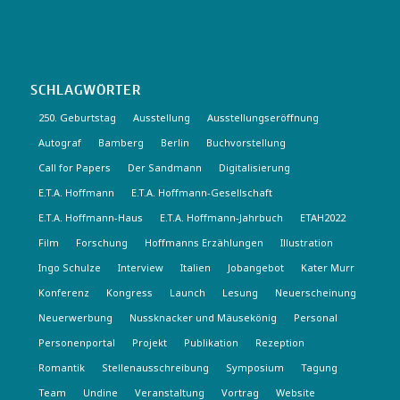
SCHLAGWÖRTER
250. Geburtstag
Ausstellung
Ausstellungseröffnung
Autograf
Bamberg
Berlin
Buchvorstellung
Call for Papers
Der Sandmann
Digitalisierung
E.T.A. Hoffmann
E.T.A. Hoffmann-Gesellschaft
E.T.A. Hoffmann-Haus
E.T.A. Hoffmann-Jahrbuch
ETAH2022
Film
Forschung
Hoffmanns Erzählungen
Illustration
Ingo Schulze
Interview
Italien
Jobangebot
Kater Murr
Konferenz
Kongress
Launch
Lesung
Neuerscheinung
Neuerwerbung
Nussknacker und Mäusekönig
Personal
Personenportal
Projekt
Publikation
Rezeption
Romantik
Stellenausschreibung
Symposium
Tagung
Team
Undine
Veranstaltung
Vortrag
Website