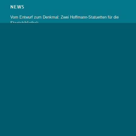
NEWS
Vom Entwurf zum Denkmal: Zwei Hoffmann-Statuetten für die
Staatsbibliothek
Wie fremd ist „Das fremde Kind“? – E.T.A. Hoffmanns Märchen
neu gelesen. Tagung vom 29.-30. Oktober 2026
Tagung „E. T. A. Hoffmann and Other Bodies“ am St Peter’s
College in Oxford
mehr →
LINKS
E.T.A.-Hoffmann-Gesellschaft
Staatsbibliothek Bamberg
Modell Romantik