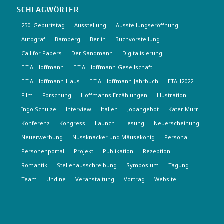
SCHLAGWÖRTER
250. Geburtstag
Ausstellung
Ausstellungseröffnung
Autograf
Bamberg
Berlin
Buchvorstellung
Call for Papers
Der Sandmann
Digitalisierung
E.T.A. Hoffmann
E.T.A. Hoffmann-Gesellschaft
E.T.A. Hoffmann-Haus
E.T.A. Hoffmann-Jahrbuch
ETAH2022
Film
Forschung
Hoffmanns Erzählungen
Illustration
Ingo Schulze
Interview
Italien
Jobangebot
Kater Murr
Konferenz
Kongress
Launch
Lesung
Neuerscheinung
Neuerwerbung
Nussknacker und Mäusekönig
Personal
Personenportal
Projekt
Publikation
Rezeption
Romantik
Stellenausschreibung
Symposium
Tagung
Team
Undine
Veranstaltung
Vortrag
Website