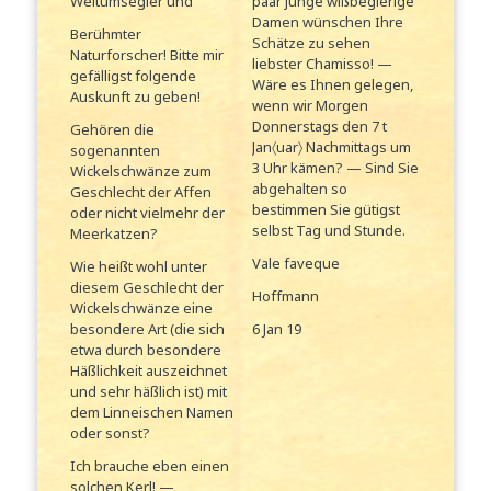
Weltumsegler und
paar junge wißbegierige
Damen wünschen Ihre
Berühmter
Schätze zu sehen
Naturforscher! Bitte mir
liebster Chamisso! —
gefälligst folgende
Wäre es Ihnen gelegen,
Auskunft zu geben!
wenn wir Morgen
Donnerstags den 7 t
Gehören die
Jan〈uar〉 Nachmittags um
sogenannten
3 Uhr kämen? — Sind Sie
Wickelschwänze zum
abgehalten so
Geschlecht der Affen
bestimmen Sie gütigst
oder nicht vielmehr der
selbst Tag und Stunde.
Meerkatzen?
Vale faveque
Wie heißt wohl unter
diesem Geschlecht der
Hoffmann
Wickelschwänze eine
besondere Art (die sich
6 Jan 19
etwa durch besondere
Häßlichkeit auszeichnet
und sehr häßlich ist) mit
dem Linneischen Namen
oder sonst?
Ich brauche eben einen
solchen Kerl! —