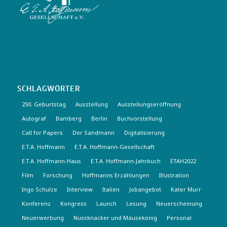
SCHLAGWÖRTER
250. Geburtstag
Ausstellung
Ausstellungseröffnung
Autograf
Bamberg
Berlin
Buchvorstellung
Call for Papers
Der Sandmann
Digitalisierung
E.T.A. Hoffmann
E.T.A. Hoffmann-Gesellschaft
E.T.A. Hoffmann-Haus
E.T.A. Hoffmann-Jahrbuch
ETAH2022
Film
Forschung
Hoffmanns Erzählungen
Illustration
Ingo Schulze
Interview
Italien
Jobangebot
Kater Murr
Konferenz
Kongress
Launch
Lesung
Neuerscheinung
Neuerwerbung
Nussknacker und Mäusekönig
Personal