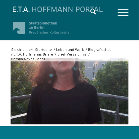
Sie sind hier:
Startseite
/
Leben und Werk
/
Biografisches
/
E.T.A. Hoffmanns Briefe
/
Brief-Verzeichnis
/
Camila Navas López