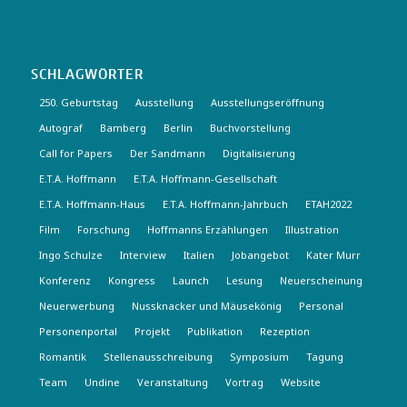
SCHLAGWÖRTER
250. Geburtstag
Ausstellung
Ausstellungseröffnung
Autograf
Bamberg
Berlin
Buchvorstellung
Call for Papers
Der Sandmann
Digitalisierung
E.T.A. Hoffmann
E.T.A. Hoffmann-Gesellschaft
E.T.A. Hoffmann-Haus
E.T.A. Hoffmann-Jahrbuch
ETAH2022
Film
Forschung
Hoffmanns Erzählungen
Illustration
Ingo Schulze
Interview
Italien
Jobangebot
Kater Murr
Konferenz
Kongress
Launch
Lesung
Neuerscheinung
Neuerwerbung
Nussknacker und Mäusekönig
Personal
Personenportal
Projekt
Publikation
Rezeption
Romantik
Stellenausschreibung
Symposium
Tagung
Team
Undine
Veranstaltung
Vortrag
Website