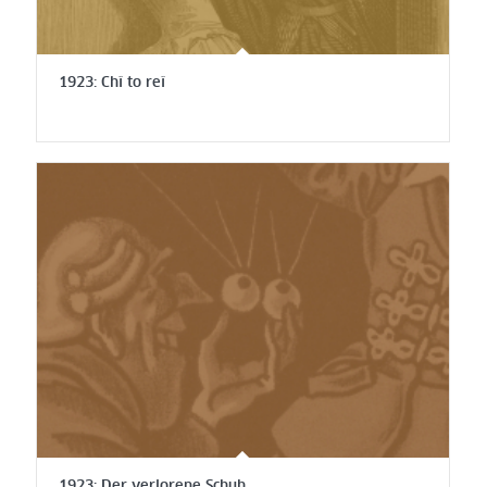
1923: Chî to reî
1923: Der verlorene Schuh