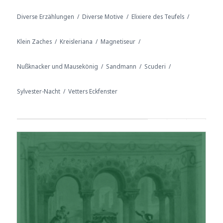
Diverse Erzählungen
/
Diverse Motive
/
Elixiere des Teufels
/
Klein Zaches
/
Kreisleriana
/
Magnetiseur
/
Nußknacker und Mausekönig
/
Sandmann
/
Scuderi
/
Sylvester-Nacht
/
Vetters Eckfenster