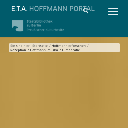
Sie sind hier:
Startseite
/
Hoffmann erforschen
/
Rezeption
/
Hoffmann im Film
/
Filmografie