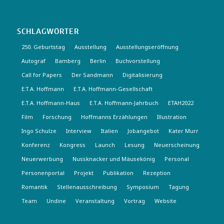
SCHLAGWÖRTER
250. Geburtstag
Ausstellung
Ausstellungseröffnung
Autograf
Bamberg
Berlin
Buchvorstellung
Call for Papers
Der Sandmann
Digitalisierung
E.T.A. Hoffmann
E.T.A. Hoffmann-Gesellschaft
E.T.A. Hoffmann-Haus
E.T.A. Hoffmann-Jahrbuch
ETAH2022
Film
Forschung
Hoffmanns Erzählungen
Illustration
Ingo Schulze
Interview
Italien
Jobangebot
Kater Murr
Konferenz
Kongress
Launch
Lesung
Neuerscheinung
Neuerwerbung
Nussknacker und Mäusekönig
Personal
Personenportal
Projekt
Publikation
Rezeption
Romantik
Stellenausschreibung
Symposium
Tagung
Team
Undine
Veranstaltung
Vortrag
Website