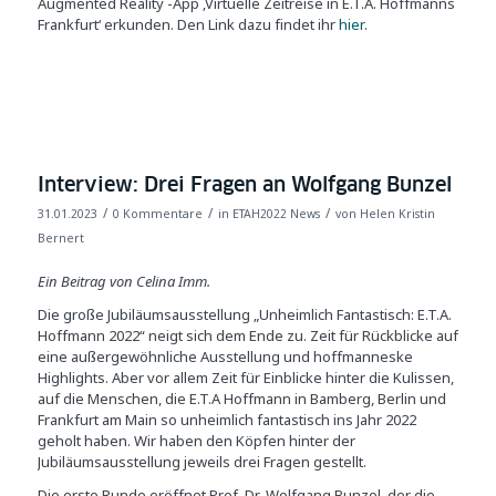
Augmented Reality -App ‚Virtuelle Zeitreise in E.T.A. Hoffmanns
Frankfurt‘ erkunden. Den Link dazu findet ihr
hier
.
Interview: Drei Fragen an Wolfgang Bunzel
/
/
/
31.01.2023
0 Kommentare
in
ETAH2022 News
von
Helen Kristin
Bernert
Ein Beitrag von Celina Imm.
Die große Jubiläumsausstellung „Unheimlich Fantastisch: E.T.A.
Hoffmann 2022“ neigt sich dem Ende zu. Zeit für Rückblicke auf
eine außergewöhnliche Ausstellung und hoffmanneske
Highlights. Aber vor allem Zeit für Einblicke hinter die Kulissen,
auf die Menschen, die E.T.A Hoffmann in Bamberg, Berlin und
Frankfurt am Main so unheimlich fantastisch ins Jahr 2022
geholt haben. Wir haben den Köpfen hinter der
Jubiläumsausstellung jeweils drei Fragen gestellt.
Die erste Runde eröffnet Prof. Dr. Wolfgang Bunzel, der die