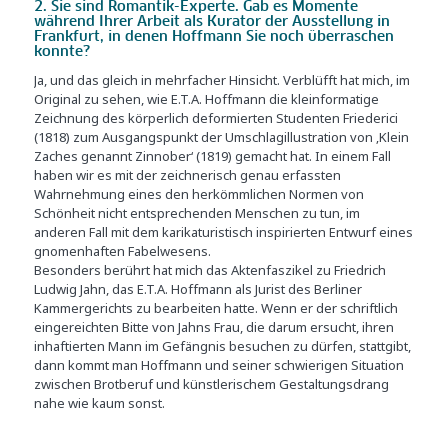
2. Sie sind Romantik-Experte. Gab es Momente
während Ihrer Arbeit als Kurator der Ausstellung in
Frankfurt, in denen Hoffmann Sie noch überraschen
konnte?
Ja, und das gleich in mehrfacher Hinsicht. Verblüfft hat mich, im
Original zu sehen, wie E.T.A. Hoffmann die kleinformatige
Zeichnung des körperlich deformierten Studenten Friederici
(1818) zum Ausgangspunkt der Umschlagillustration von ‚Klein
Zaches genannt Zinnober‘ (1819) gemacht hat. In einem Fall
haben wir es mit der zeichnerisch genau erfassten
Wahrnehmung eines den herkömmlichen Normen von
Schönheit nicht entsprechenden Menschen zu tun, im
anderen Fall mit dem karikaturistisch inspirierten Entwurf eines
gnomenhaften Fabelwesens.
Besonders berührt hat mich das Aktenfaszikel zu Friedrich
Ludwig Jahn, das E.T.A. Hoffmann als Jurist des Berliner
Kammergerichts zu bearbeiten hatte. Wenn er der schriftlich
eingereichten Bitte von Jahns Frau, die darum ersucht, ihren
inhaftierten Mann im Gefängnis besuchen zu dürfen, stattgibt,
dann kommt man Hoffmann und seiner schwierigen Situation
zwischen Brotberuf und künstlerischem Gestaltungsdrang
nahe wie kaum sonst.