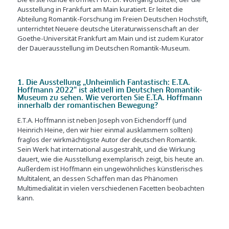
Ausstellung in Frankfurt am Main kuratiert. Er leitet die
Abteilung Romantik-Forschung im Freien Deutschen Hochstift,
unterrichtet Neuere deutsche Literaturwissenschaft an der
Goethe-Universität Frankfurt am Main und ist zudem Kurator
der Dauerausstellung im Deutschen Romantik-Museum.
1. Die Ausstellung „Unheimlich Fantastisch: E.T.A.
Hoffmann 2022“ ist aktuell im Deutschen Romantik-
Museum zu sehen. Wie verorten Sie E.T.A. Hoffmann
innerhalb der romantischen Bewegung?
E.T.A. Hoffmann ist neben Joseph von Eichendorff (und
Heinrich Heine, den wir hier einmal ausklammern sollten)
fraglos der wirkmächtigste Autor der deutschen Romantik.
Sein Werk hat international ausgestrahlt, und die Wirkung
dauert, wie die Ausstellung exemplarisch zeigt, bis heute an.
Außerdem ist Hoffmann ein ungewöhnliches künstlerisches
Multitalent, an dessen Schaffen man das Phänomen
Multimedialität in vielen verschiedenen Facetten beobachten
kann.