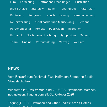
Film
Forschung
Hoffmanns Erzählungen
Illustration
Ingo Schulze
Interview
Italien
Jobangebot
Kater Murr
Konferenz
Kongress
Launch
Lesung
Neuerscheinung
Neuerwerbung
Nussknacker und Mäusekönig
Personal
Personenportal
Projekt
Publikation
Rezeption
Romantik
Stellenausschreibung
Symposium
Tagung
Team
Undine
Veranstaltung
Vortrag
Website
NEWS
Vom Entwurf zum Denkmal: Zwei Hoffmann-Statuetten für die
Staatsbibliothek
Wie fremd ist „Das fremde Kind“? – E.T.A. Hoffmanns Märchen
neu gelesen. Tagung vom 29.-30. Oktober 2026
Tagung „E. T. A. Hoffmann and Other Bodies“ am St Peter’s