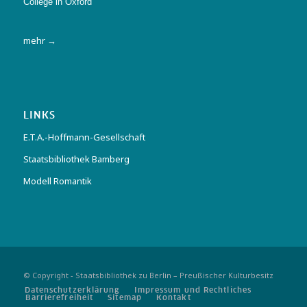
College in Oxford
mehr →
LINKS
E.T.A.-Hoffmann-Gesellschaft
Staatsbibliothek Bamberg
Modell Romantik
© Copyright - Staatsbibliothek zu Berlin – Preußischer Kulturbesitz
Datenschutzerklärung
Impressum und Rechtliches
Barrierefreiheit
Sitemap
Kontakt